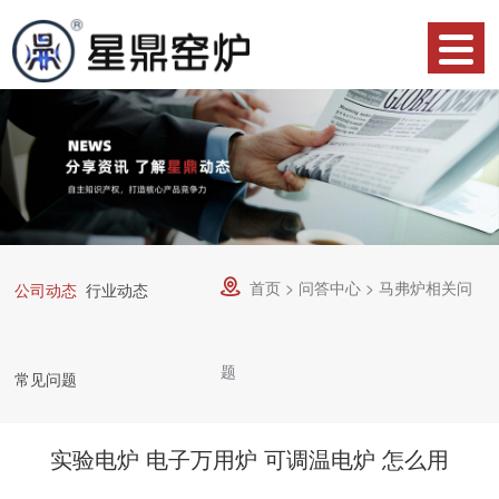
网
站
产
首
品
关
页
中
于
合
心
星
作
荣
鼎
案
誉
资
首页
>
问答中心
>
马弗炉相关问

公司动态
行业动态
例
资
讯
服
题
质
常见问题
中
务
技
心
流
术
联
实验电炉 电子万用炉 可调温电炉 怎么用
程
支
系
物