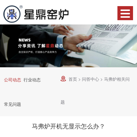
网
站
产
首
品
关
页
中
于
合
心
星
作
荣
鼎
案
誉
资
首页
>
问答中心
>
马弗炉相关问

公司动态
行业动态
例
资
讯
服
题
质
常见问题
中
务
技
心
流
术
联
马弗炉开机无显示怎么办？
程
支
系
物