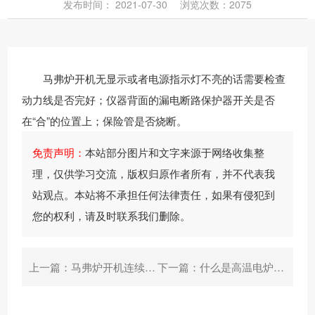
发布时间：
2021-07-30
浏览次数：2075
持
我
流
们
查
马弗炉开机无显示或者电源指示灯不亮的话需要检查
询
动力线是否完好；仪器背面的漏电断路保护器开关是否
在“合”的位置上；保险管是否烧断。
免责声明：
本站部分图片和文字来源于网络收集整
理，仅供学习交流，版权归原作者所有，并不代表我
站观点。本站将不承担任何法律责任，如果有侵犯到
您的权利，请及时联系我们删除。
上一篇：
马弗炉开机连续报警怎么办？
下一篇：
什么是高温电炉炉门枪机械装置?