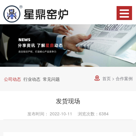
网
站
产
首
品
关
页
中
于
合
心
星
作
荣
鼎
案
誉
资
首页
>
合作案例

公司动态
行业动态
常见问题
例
资
讯
服
发货现场
质
中
务
技
发布时间：
2022-10-11
浏览次数：6384
心
流
术
联
程
支
系
物