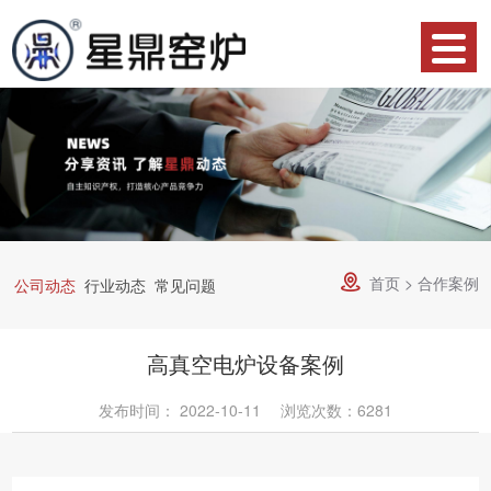
网
站
产
首
品
关
页
中
于
合
心
星
作
荣
鼎
案
誉
资
首页
>
合作案例

公司动态
行业动态
常见问题
例
资
讯
服
高真空电炉设备案例
质
中
务
技
发布时间：
2022-10-11
浏览次数：6281
心
流
术
联
程
支
系
物